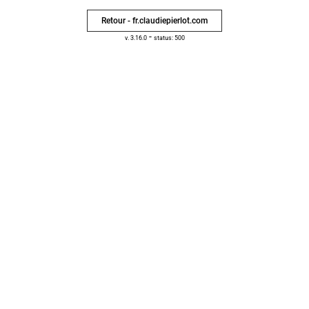
Retour - fr.claudiepierlot.com
-
v. 3.16.0
status: 500