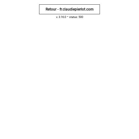
Retour - fr.claudiepierlot.com
-
v. 3.16.0
status: 500