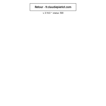
Retour - fr.claudiepierlot.com
-
v. 3.16.0
status: 500