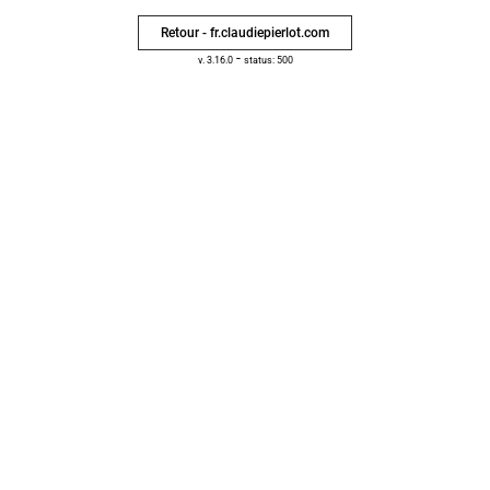
Retour - fr.claudiepierlot.com
-
v. 3.16.0
status: 500