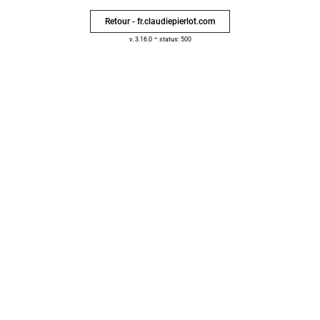
Retour - fr.claudiepierlot.com
-
v. 3.16.0
status: 500