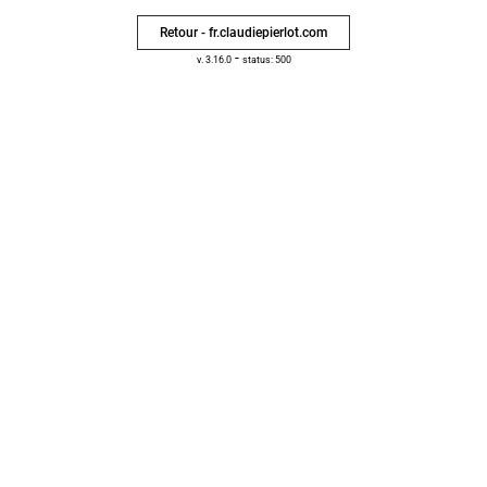
Retour - fr.claudiepierlot.com
-
v. 3.16.0
status: 500