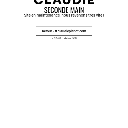
Site en maintenance, nous revenons très vite !
Retour - fr.claudiepierlot.com
-
v. 3.16.0
status: 500