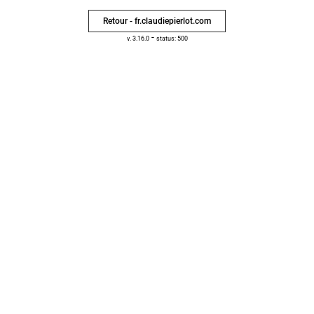
Retour - fr.claudiepierlot.com
-
v. 3.16.0
status: 500