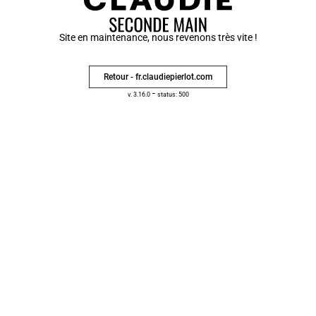
Site en maintenance, nous revenons très vite !
Retour - fr.claudiepierlot.com
-
v. 3.16.0
status: 500