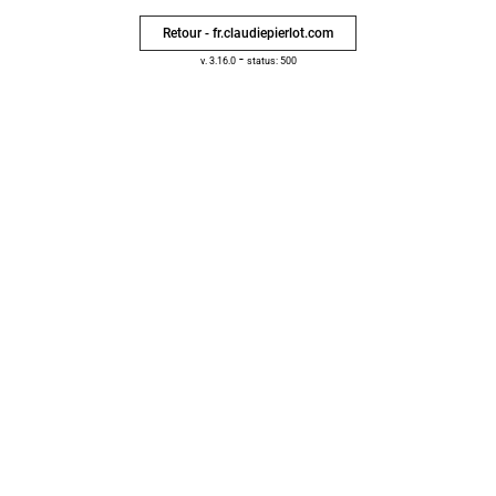
Retour - fr.claudiepierlot.com
-
v. 3.16.0
status: 500