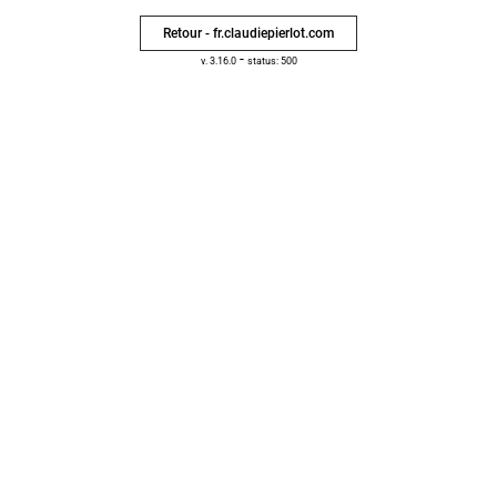
Retour - fr.claudiepierlot.com
-
v. 3.16.0
status: 500