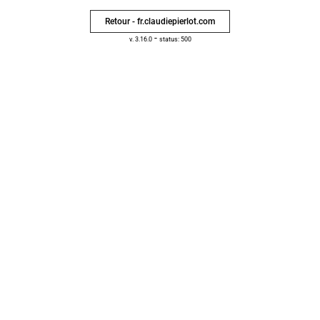
Retour - fr.claudiepierlot.com
-
v. 3.16.0
status: 500