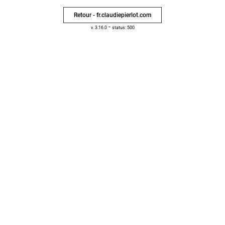
Retour - fr.claudiepierlot.com
-
v. 3.16.0
status: 500