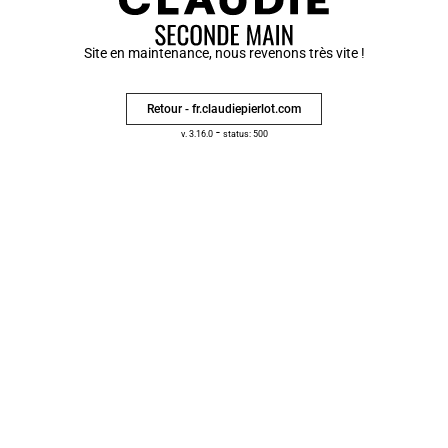
Site en maintenance, nous revenons très vite !
Retour - fr.claudiepierlot.com
-
v. 3.16.0
status: 500