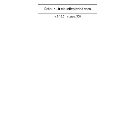
Retour - fr.claudiepierlot.com
-
v. 3.16.0
status: 500