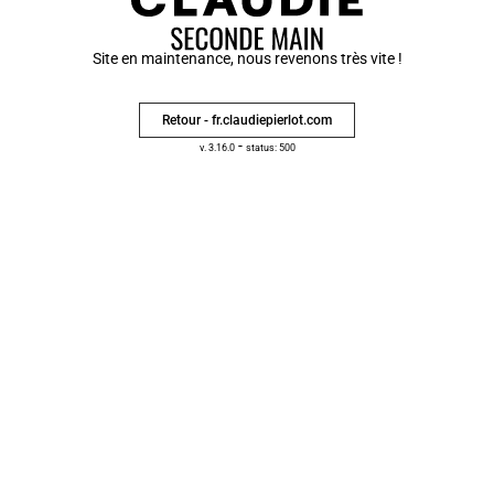
Site en maintenance, nous revenons très vite !
Retour - fr.claudiepierlot.com
-
v. 3.16.0
status: 500