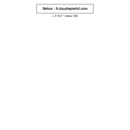
Retour - fr.claudiepierlot.com
-
v. 3.16.0
status: 500