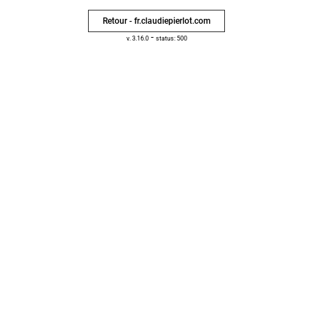
Retour - fr.claudiepierlot.com
-
v. 3.16.0
status: 500