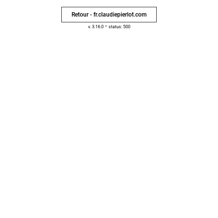
Retour - fr.claudiepierlot.com
-
v. 3.16.0
status: 500