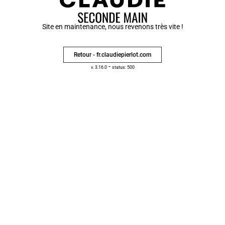
Site en maintenance, nous revenons très vite !
Retour - fr.claudiepierlot.com
-
v. 3.16.0
status: 500