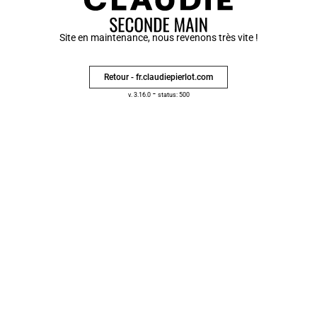
Site en maintenance, nous revenons très vite !
Retour - fr.claudiepierlot.com
-
v. 3.16.0
status: 500