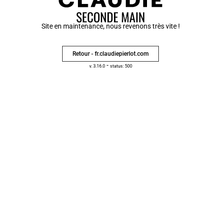
Site en maintenance, nous revenons très vite !
Retour - fr.claudiepierlot.com
-
v. 3.16.0
status: 500