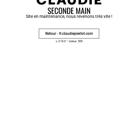
Site en maintenance, nous revenons très vite !
Retour - fr.claudiepierlot.com
-
v. 3.16.0
status: 500