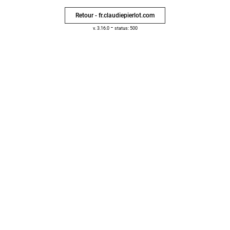
Retour - fr.claudiepierlot.com
-
v. 3.16.0
status: 500