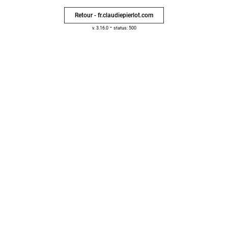
Retour - fr.claudiepierlot.com
-
v. 3.16.0
status: 500