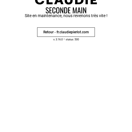
Site en maintenance, nous revenons très vite !
Retour - fr.claudiepierlot.com
-
v. 3.16.0
status: 500