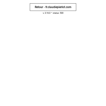
Retour - fr.claudiepierlot.com
-
v. 3.16.0
status: 500