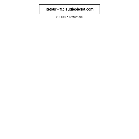
Retour - fr.claudiepierlot.com
-
v. 3.16.0
status: 500