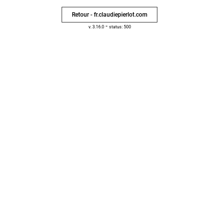
Retour - fr.claudiepierlot.com
-
v. 3.16.0
status: 500