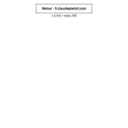
Retour - fr.claudiepierlot.com
-
v. 3.16.0
status: 500