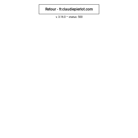
Retour - fr.claudiepierlot.com
-
v. 3.16.0
status: 500