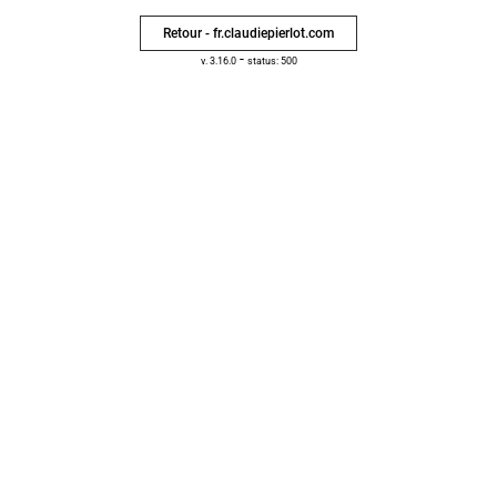
Retour - fr.claudiepierlot.com
-
v. 3.16.0
status: 500