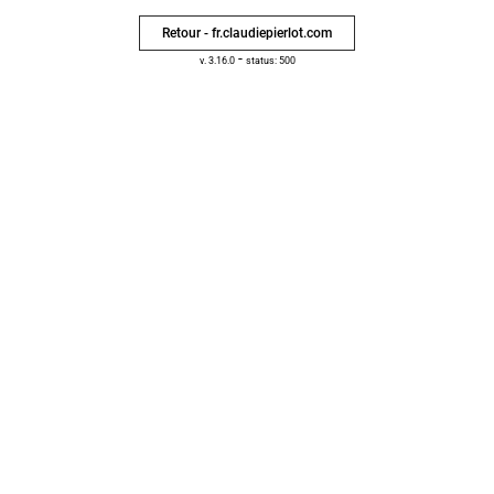
Retour - fr.claudiepierlot.com
-
v. 3.16.0
status: 500