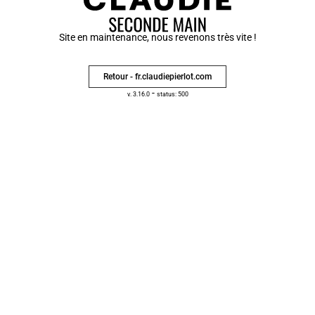
Site en maintenance, nous revenons très vite !
Retour - fr.claudiepierlot.com
-
v. 3.16.0
status: 500