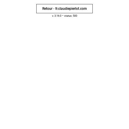
Retour - fr.claudiepierlot.com
-
v. 3.16.0
status: 500