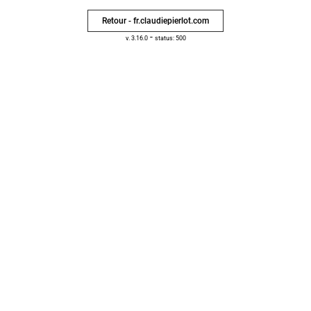
Retour - fr.claudiepierlot.com
-
v. 3.16.0
status: 500