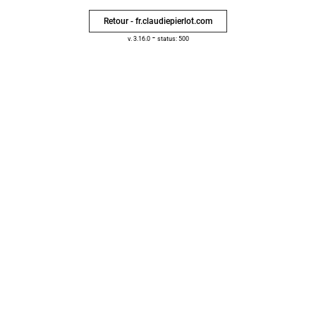
Retour - fr.claudiepierlot.com
-
v. 3.16.0
status: 500