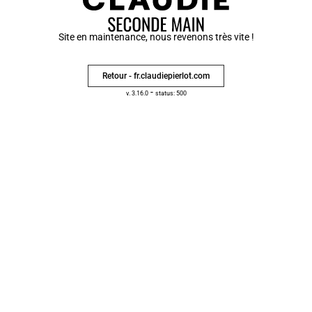
Site en maintenance, nous revenons très vite !
Retour - fr.claudiepierlot.com
-
v. 3.16.0
status: 500