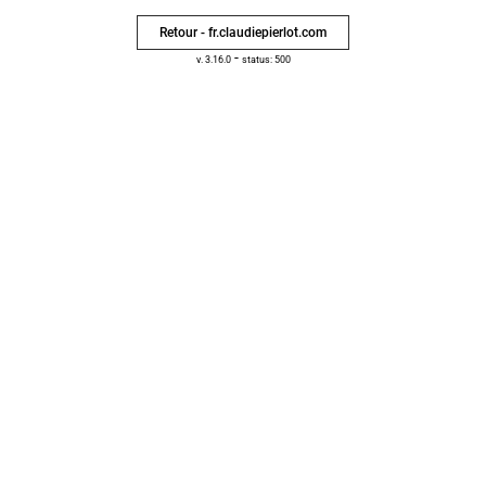
Retour - fr.claudiepierlot.com
-
v. 3.16.0
status: 500