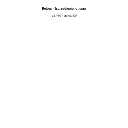
Retour - fr.claudiepierlot.com
-
v. 3.16.0
status: 500