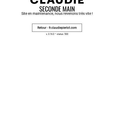
Site en maintenance, nous revenons très vite !
Retour - fr.claudiepierlot.com
-
v. 3.16.0
status: 500