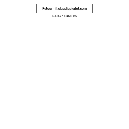
Retour - fr.claudiepierlot.com
-
v. 3.16.0
status: 500