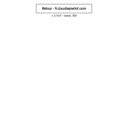
Retour - fr.claudiepierlot.com
-
v. 3.16.0
status: 500