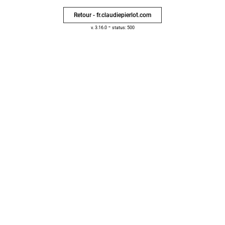
Retour - fr.claudiepierlot.com
-
v. 3.16.0
status: 500