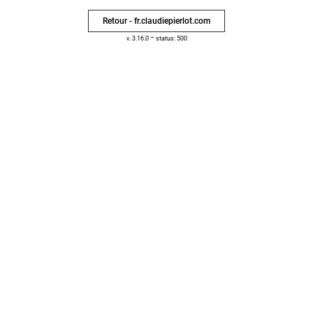
Retour - fr.claudiepierlot.com
-
v. 3.16.0
status: 500