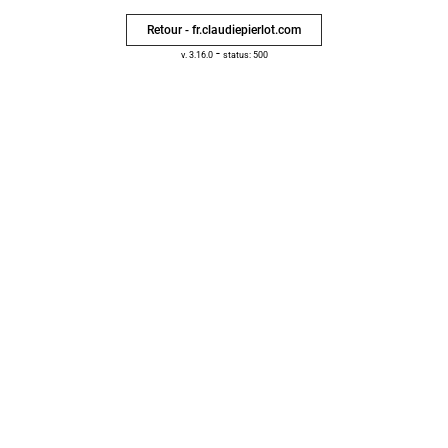
Retour - fr.claudiepierlot.com
-
v. 3.16.0
status: 500