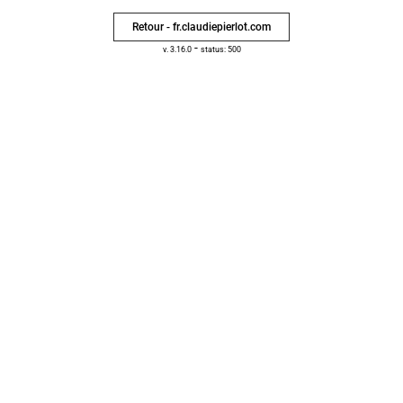
Retour - fr.claudiepierlot.com
-
v. 3.16.0
status: 500