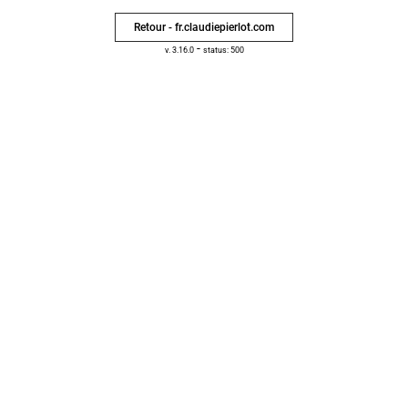
Retour - fr.claudiepierlot.com
-
v. 3.16.0
status: 500