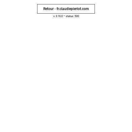
Retour - fr.claudiepierlot.com
-
v. 3.16.0
status: 500