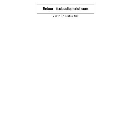
Retour - fr.claudiepierlot.com
-
v. 3.16.0
status: 500